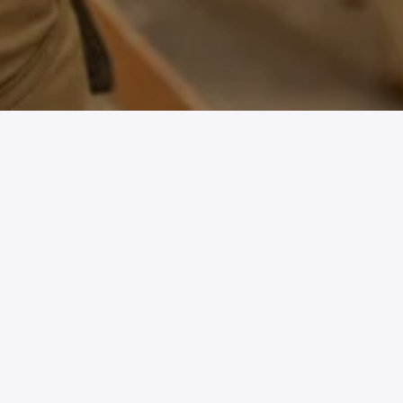
Solliciteren
Vacature details
Werk je graag met hout, ben je handig en wil je aan de
slag in een dynamische werkplaats? Dan is de functie
van Werkplaatstimmerman bij Team Vlassak perfect
voor jou! In deze rol ben je verantwoordelijk voor
machinale houtbewerking en het vervaardigen en
monteren van deuren, ramen en kozijnen. Je hoeft
geen volleerd timmerman te zijn; als je handig en
leergierig bent, dan pas je uitstekend bij ons team!